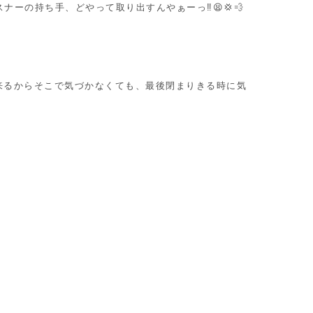
ナーの持ち手、どやって取り出すんやぁーっ‼😫💢💨
コンセプト
来るからそこで気づかなくても、最後閉まりきる時に気
診療案内
料金表
医院紹介
アクセス