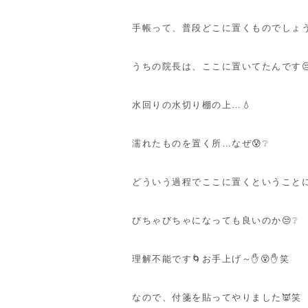
手帳って、普段どこに置くものでしょ
うちの院長は、ここに置いてたんです😒
水回りの水切り棚の上…💧
濡れたものを置く所…なぜ😰❔
どういう過程でここに置くということに
びちゃびちゃになっても良いのか😒❔
理解不能です🌀お手上げ～✋😵✋笑
なので、付箋を貼ってやりました👿笑