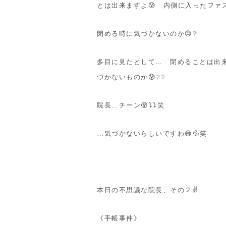
とは出来ますよ😰 内側に入ったファス
閉める時に気づかないのか😓❔
多目に見たとして… 閉めることは出
づかないものか😰❔❔
院長…チーン😵⤵⤵笑
…気づかないらしいですわ😅💦笑
本日の不思議な院長、その２✌
《手帳事件》