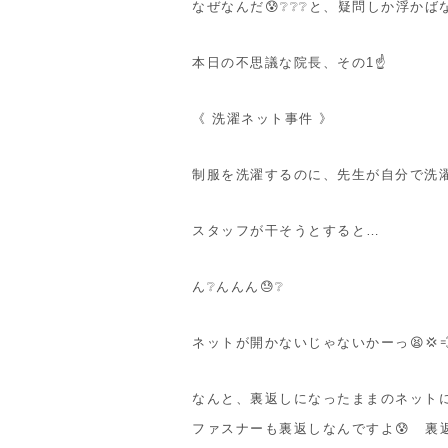
なぜなんだ😰❔❔❔と、疑問しか浮かばな
本日の不思議な院長、その1☝
《 洗濯ネット事件 》
制服を洗濯するのに、先生が自分で洗濯
スタッフが干そうとすると…
ん❔んんん😓❔
ネットが開かないじゃないかーっ😫💢
なんと、裏返しになったままのネットに
ファスナーも裏返しなんですよ😰 裏