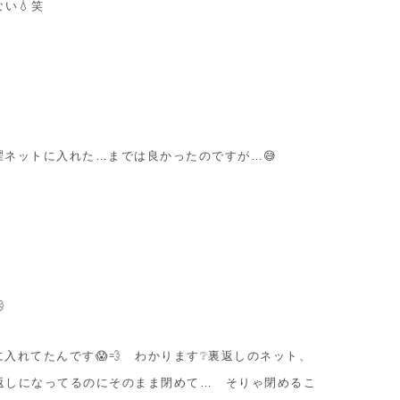
い💧笑
ネットに入れた…までは良かったのですが…😅

入れてたんです😱💨 わかります❔裏返しのネット、
返しになってるのにそのまま閉めて… そりゃ閉めるこ
HOME