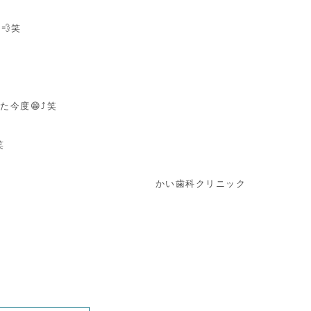
💨笑
た今度😁⤴笑
笑
かい歯科クリニック