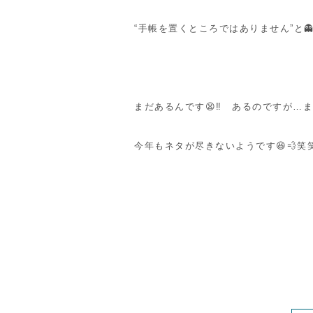
“手帳を置くところではありません”と👻
まだあるんです😫‼ あるのですが…ま
今年もネタが尽きないようです😆💨笑